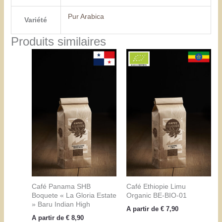
Pur Arabica
Variété
Produits similaires
Café Panama SHB
Café Ethiopie Limu
Boquete « La Gloria Estate
Organic BE-BIO-01
» Baru Indian High
A partir de
€
7,90
A partir de
€
8,90