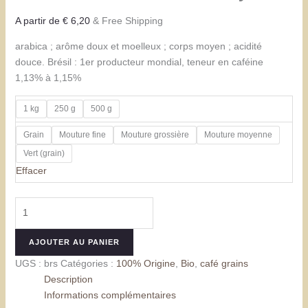
A partir de
€
6,20
& Free Shipping
arabica ; arôme doux et moelleux ; corps moyen ; acidité
douce. Brésil : 1er producteur mondial, teneur en caféine
1,13% à 1,15%
1 kg
250 g
500 g
Grain
Mouture fine
Mouture grossière
Mouture moyenne
Vert (grain)
Effacer
quantité
de
Café
AJOUTER AU PANIER
Brésil
UGS :
brs
Catégories :
100% Origine
,
Bio
,
café grains
Santos
Description
Fancy
Informations complémentaires