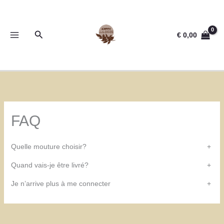
Aller
au
contenu
Rechercher
€
0,00
FAQ
Quelle mouture choisir?
+
Quand vais-je être livré?
+
Je n’arrive plus à me connecter
+