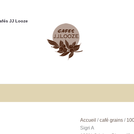
Cafés JJ Looze
Accueil
/
café grains
/
100
Sigri A