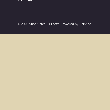
© 2026 Shop Cafés JJ Looze. Powered by Point be
La to
N’attendez pas pour 
No