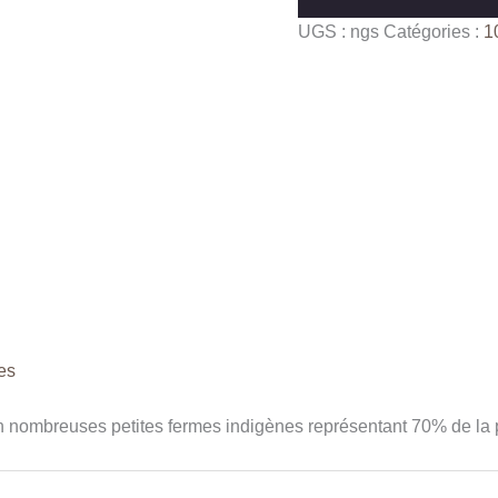
Papouasie
UGS :
ngs
Catégories :
1
Nouvelle
Guinée
Sigri
A
es
en nombreuses petites fermes indigènes représentant 70% de la 