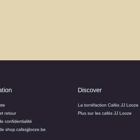
ation
Discover
te
La torréfaction Cafés JJ Looze
et retour
Plus sur les cafés JJ Looze
de confidentialité
de shop.cafesjjlooze.be