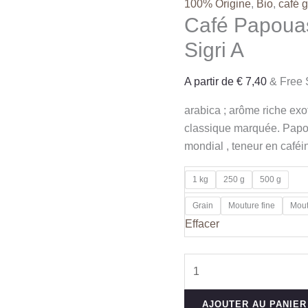
100% Origine
,
Bio
,
café g
Café Papouas
Sigri A
A partir de
€
7,40
& Free 
arabica ; arôme riche exot
classique marquée. Papo
mondial , teneur en café
1 kg
250 g
500 g
Grain
Mouture fine
Mout
Effacer
quantité
de
Café
AJOUTER AU PANIER