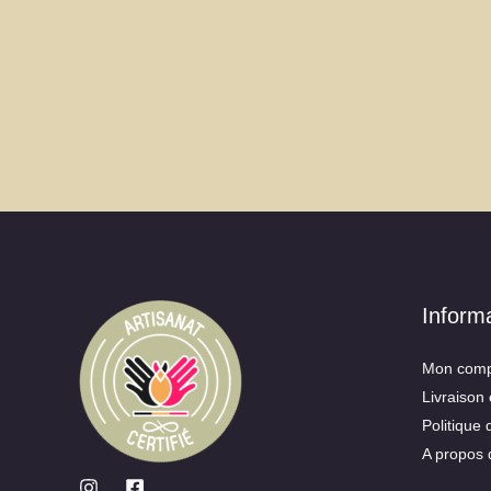
Inform
Mon comp
Livraison 
Politique 
A propos 