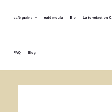
Aller
au
contenu
café grains
café moulu
Bio
La torréfaction 
FAQ
Blog