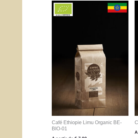
Café Ethiopie Limu Organic BE-
C
BIO-01
A