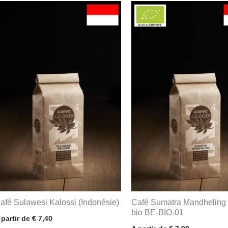
afé Sulawesi Kalossi (Indonésie)
Café Sumatra Mandheling
bio BE-BIO-01
 partir de
€
7,40