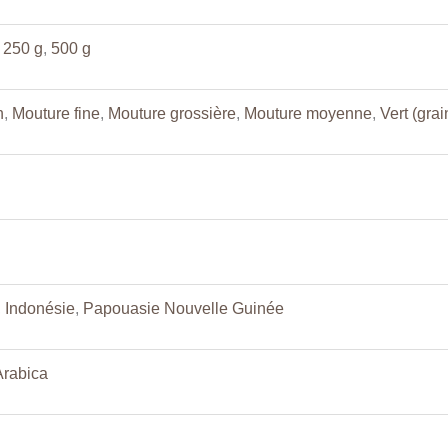
,
250 g
,
500 g
n
,
Mouture fine
,
Mouture grossière
,
Mouture moyenne
,
Vert (grai
,
Indonésie
,
Papouasie Nouvelle Guinée
Arabica