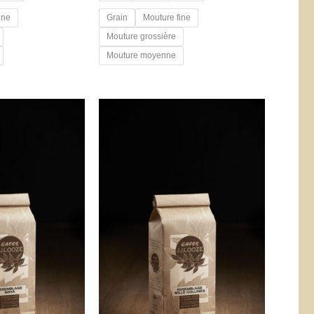
ine
Grain
Mouture fine
Mouture grossière
Mouture moyenne