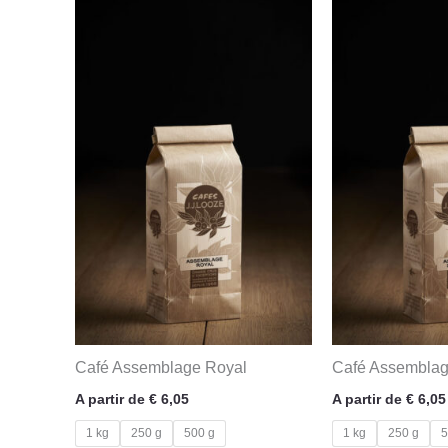
Café Assemblage Royal
Café Assemblag
A partir de
€
6,05
A partir de
€
6,05
1 kg
250 g
500 g
1 kg
250 g
5