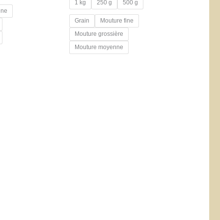
1 kg
250 g
500 g
ine
Grain
Mouture fine
Mouture grossière
Mouture moyenne