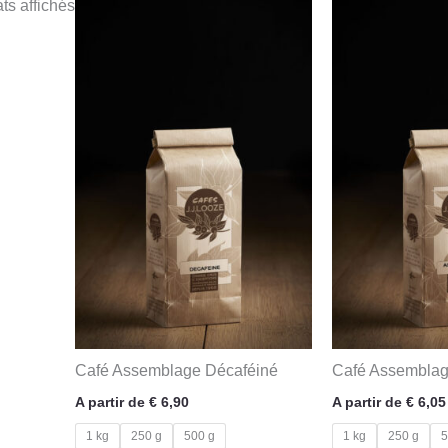
ats affichés
Café Assemblage Décaféiné
Café Assemblag
A partir de
€
6,90
A partir de
€
6,05
1 kg
250 g
500 g
1 kg
250 g
5