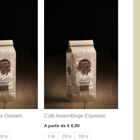
e Dessert
Café Assemblage Espresso
A partir de
€
6,90
00 g
1 kg
250 g
500 g