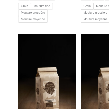
Grain
Mouture fine
Grain
Mouture f
Mouture grossière
Mouture grossière
Mouture moyenne
Mouture moyenne