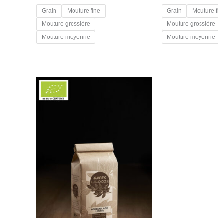
Grain
Mouture fine
Grain
Mouture f
Mouture grossière
Mouture grossière
Mouture moyenne
Mouture moyenne