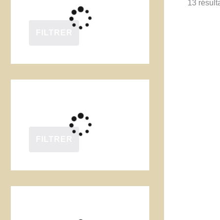
13 résult
FILTRER
FILTRER