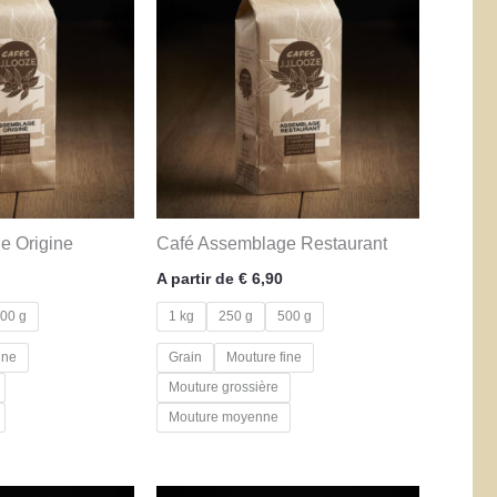
e Origine
Café Assemblage Restaurant
A partir de
€
6,90
00 g
1 kg
250 g
500 g
ine
Grain
Mouture fine
Mouture grossière
Mouture moyenne