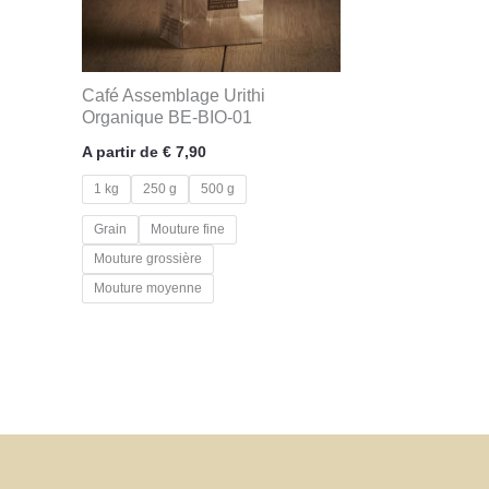
Café Assemblage Urithi
Organique BE-BIO-01
A partir de
€
7,90
1 kg
250 g
500 g
Grain
Mouture fine
Mouture grossière
Mouture moyenne