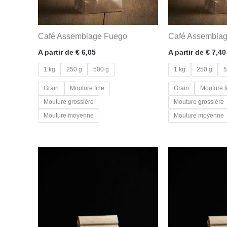
Café Assemblage Fuego
Café Assembla
A partir de
€
6,05
A partir de
€
7,40
1 kg
250 g
500 g
1 kg
250 g
5
Grain
Mouture fine
Grain
Mouture f
Mouture grossière
Mouture grossière
Mouture moyenne
Mouture moyenne