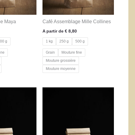
ge Maya
Café Assemblage Mille Collines
A partir de
€
8,80
00 g
1 kg
250 g
500 g
ine
Grain
Mouture fine
Mouture grossière
Mouture moyenne