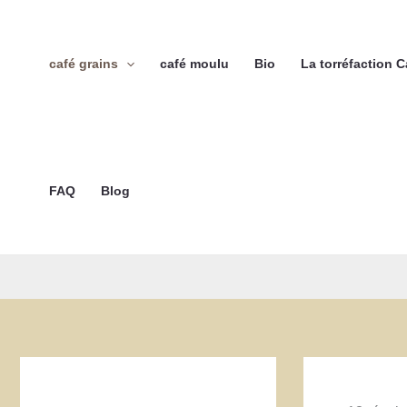
Aller
au
contenu
café grains
café moulu
Bio
La torréfaction 
FAQ
Blog