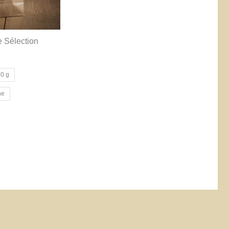
 Sélection
0 g
ne