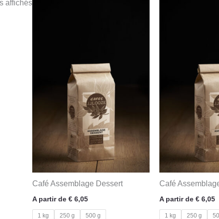
s affichés
Café Assemblage Dessert
Café Assemblag
A partir de
€
6,05
A partir de
€
6,05
1 kg
250 g
500 g
1 kg
250 g
50