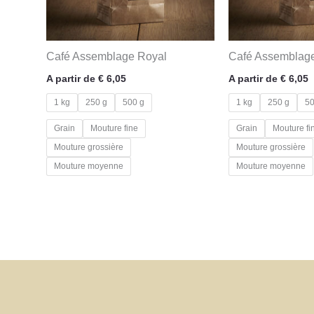
Café Assemblage Royal
Café Assemblage
A partir de
€
6,05
A partir de
€
6,05
1 kg
250 g
500 g
1 kg
250 g
50
Grain
Mouture fine
Grain
Mouture fi
Mouture grossière
Mouture grossière
Mouture moyenne
Mouture moyenne