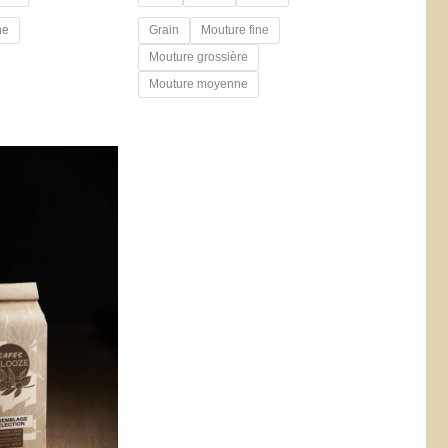
ne
Grain
Mouture fine
Mouture grossière
Mouture moyenne