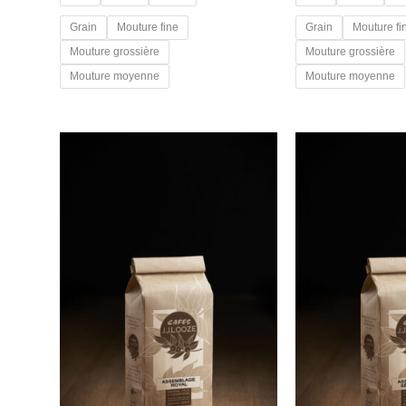
Grain
Mouture fine
Grain
Mouture fi
Mouture grossière
Mouture grossière
Mouture moyenne
Mouture moyenne