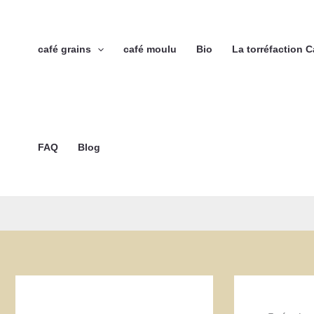
Aller
au
contenu
café grains
café moulu
Bio
La torréfaction 
FAQ
Blog