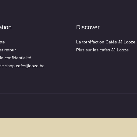
ation
Discover
te
La torréfaction Cafés JJ Looze
et retour
Plus sur les cafés JJ Looze
de confidentialité
de shop.cafesjjlooze.be
Congés d’été