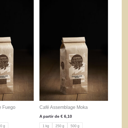
e Fuego
Café Assemblage Moka
A partir de
€
6,10
0 g
1 kg
250 g
500 g