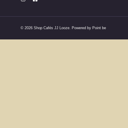
© 2026 Shop Cafés JJ Looze. Powered by Point be
La to
N’attendez pas pour 
No