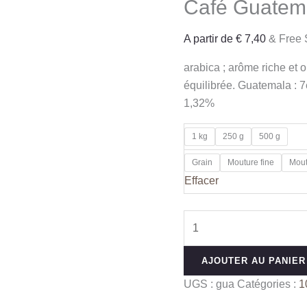
Café Guatem
A partir de
€
7,40
& Free 
arabica ; arôme riche et o
équilibrée. Guatemala : 
1,32%
1 kg
250 g
500 g
Grain
Mouture fine
Mout
Effacer
quantité
de
Café
AJOUTER AU PANIER
Guatemala
UGS :
gua
Catégories :
1
SHB