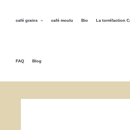
Aller
au
contenu
café grains
café moulu
Bio
La torréfaction 
FAQ
Blog