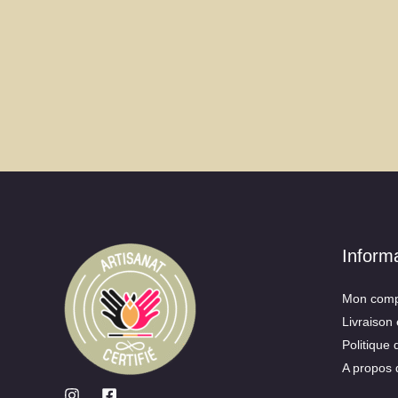
Inform
Mon comp
Livraison 
Politique 
A propos 