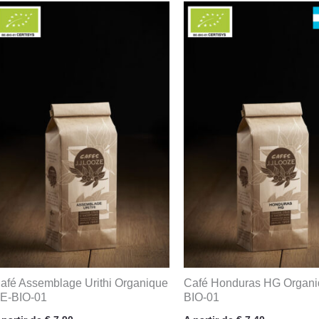
afé Assemblage Urithi Organique
Café Honduras HG Organi
E-BIO-01
BIO-01