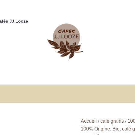
Cafés JJ Looze
Accueil
/
café grains
/
100
100% Origine
,
Bio
,
café g