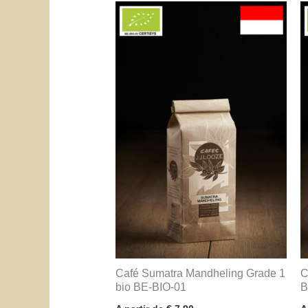
Café Sumatra Mandheling Grade 1
C
bio BE-BIO-01
B