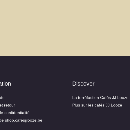
ation
Discover
te
La torréfaction Cafés JJ Looze
et retour
Plus sur les cafés JJ Looze
de confidentialité
de shop.cafesjjlooze.be