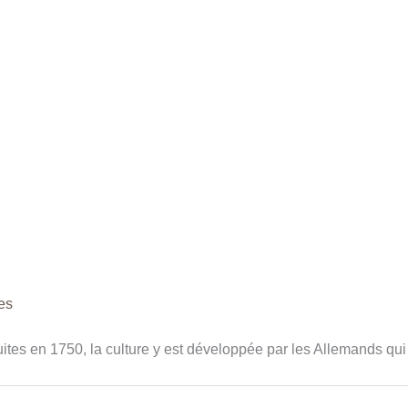
Antigua
es
uites en 1750, la culture y est développée par les Allemands qui