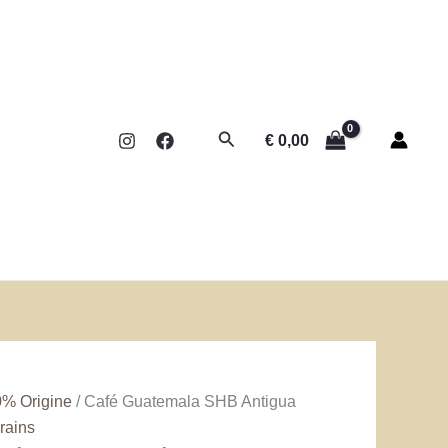
Rechercher
€
0,00
% Origine
/ Café Guatemala SHB Antigua
rains