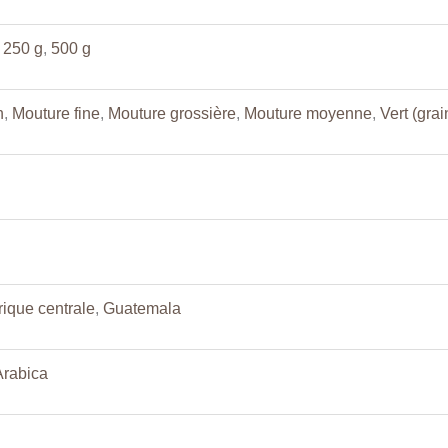
,
250 g
,
500 g
n
,
Mouture fine
,
Mouture grossière
,
Mouture moyenne
,
Vert (grai
ique centrale
,
Guatemala
Arabica