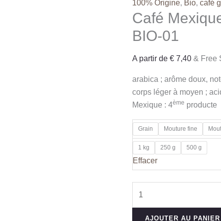
100% Origine
,
Bio
,
café g
Café Mexiqu
BIO-01
A partir de
€
7,40
& Free 
arabica ; arôme doux, not
corps léger à moyen ; acid
ème
Mexique : 4
producte
Grain
Mouture fine
Mout
1 kg
250 g
500 g
Effacer
quantité
de
Café
AJOUTER AU PANIER