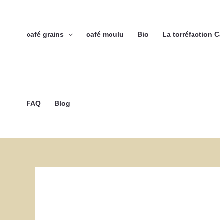
Aller
au
contenu
café grains
café moulu
Bio
La torréfaction 
FAQ
Blog