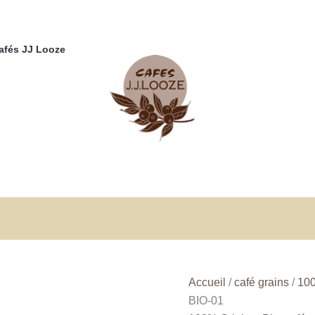
Cafés JJ Looze
Accueil
/
café grains
/
100
BIO-01