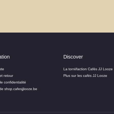
ation
Discover
te
La torréfaction Cafés JJ Looze
et retour
Plus sur les cafés JJ Looze
de confidentialité
de shop.cafesjjlooze.be