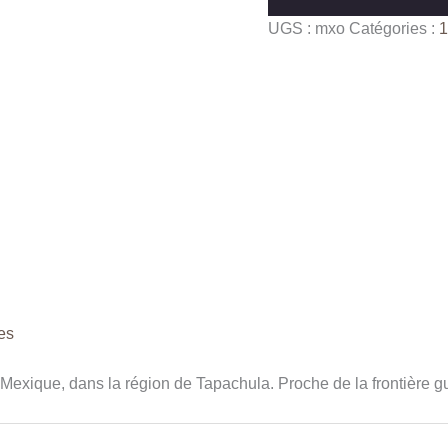
Mexique
UGS :
mxo
Catégories :
1
HG
Organique
BE-
BIO-
01
es
 Mexique, dans la région de Tapachula. Proche de la frontière gu