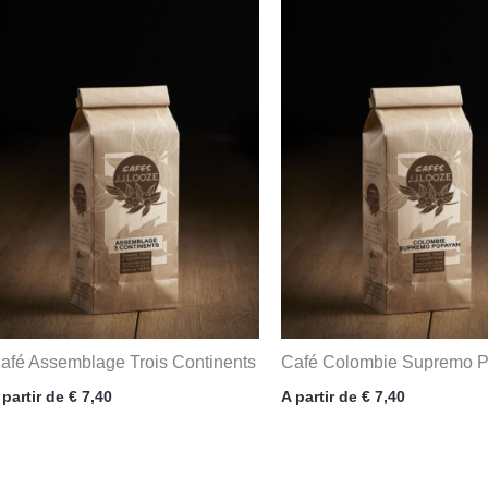
afé Assemblage Trois Continents
Café Colombie Supremo 
 partir de
€
7,40
A partir de
€
7,40