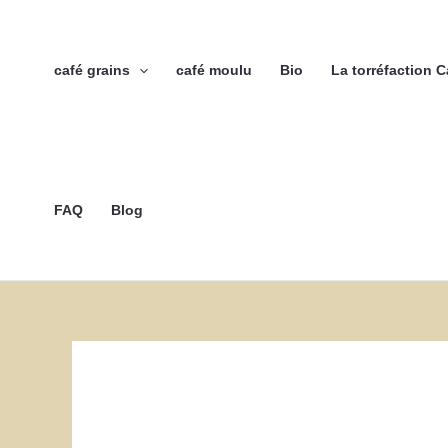
Aller
au
contenu
café grains
café moulu
Bio
La torréfaction 
FAQ
Blog