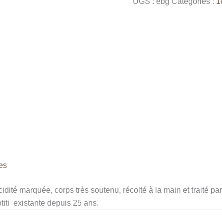
UGS :
ebg
Catégories :
1
Banko
Gotiti
Yirgacheffe
es
idité marquée, corps très soutenu, récolté à la main et traité pa
iti existante depuis 25 ans.