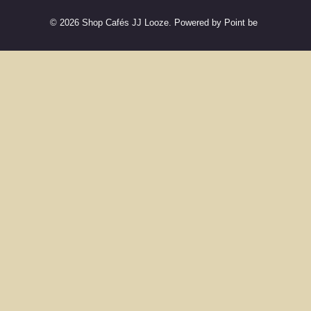
© 2026 Shop Cafés JJ Looze. Powered by Point be
La to
N’attendez pas pour 
No