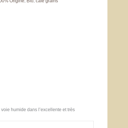
00% Origine
,
Bio
,
café grains
r voie humide dans l’excellente et très