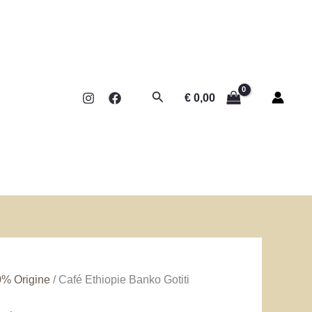
Rechercher
€
0,00
% Origine
/ Café Ethiopie Banko Gotiti