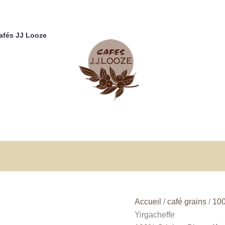
Cafés JJ Looze
Accueil
/
café grains
/
100
Yirgacheffe