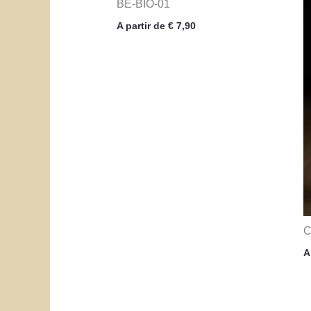
BE-BIO-01
A partir de
€
7,90
C
A