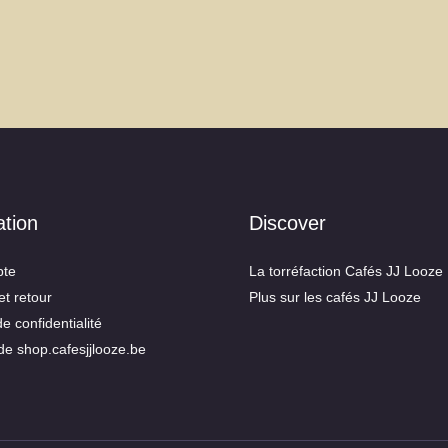
ation
Discover
te
La torréfaction Cafés JJ Looze
et retour
Plus sur les cafés JJ Looze
de confidentialité
de shop.cafesjjlooze.be