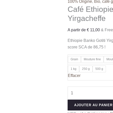
100% Origine
,
Bio
,
café g
Café Ethiopie
Yirgacheffe
A partir de
€
11,00
& Free
Ethiopie Banko Gotiti Yir
score SCA de 86,75 !
Grain
Mouture fine
Mout
1 kg
250 g
500 g
Effacer
quantité
de
Café
AJOUTER AU PANIER
Ethiopie