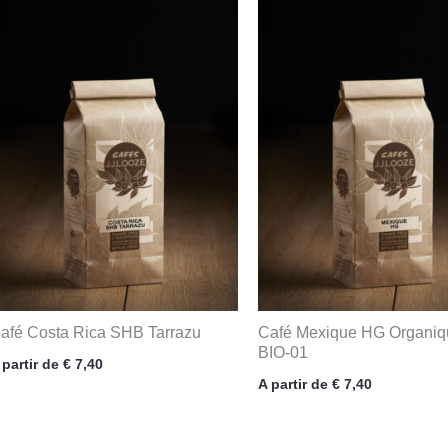
afé Costa Rica SHB Tarrazu
Café Mexique HG Organiq
BIO-01
 partir de
€
7,40
A partir de
€
7,40