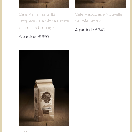
Café Panama SHB
Café Papouasie Nouvelle
Boquete « La Gloria Estate
Guinée Sigri A
» Baru Indian High
A partir de
€
7,40
A partir de
€
8,90