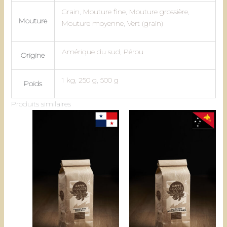
Grain
,
Mouture fine
,
Mouture grossière
,
Mouture
Mouture moyenne
,
Vert (grain)
Amérique du sud
,
Pérou
Origine
1 kg
,
250 g
,
500 g
Poids
Produits similaires