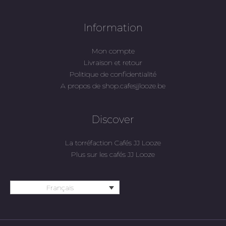
Information
Mon compte
Livraison et retour
Politique de confidentialité
A propos de shop.cafesjjlooze.be
Discover
La torréfaction Cafés JJ Looze
Plus sur les cafés JJ Looze
Français