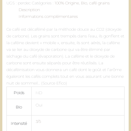
UGS :
perdec
Catégories :
100% Origine
,
Bio
,
café grains
arabica
Description
décaféiné
Informations complémentaires
bio
BE-
Ce café est décaféiné par la méthode douce au CO2 (dioxyde
BIO-
de carbone). Les grains sont trempés dans l’eau, ils gonflent et
01,
la caféine devient « mobile », ensuite, ils sont aérés, la caféine
méthode
va se lier au dioxyde de carbone qui va être éliminé par
CO2
séchage du café (évaporation). La caféine et le dioxyde de
carbone sont ensuite séparés pour être réutilisés. La
décaféinisation vous donnera un café dont le goût et l’arôme
égaleront les cafés complets tout en vous assurant une bonne
nuit de sommeil… (Source Efico)
Poids
ND
Oui
Bio
3/5
Intensité