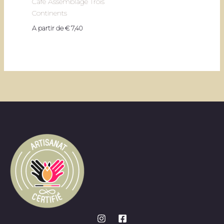
Café Assemblage Trois
Continents
A partir de
€
7,40